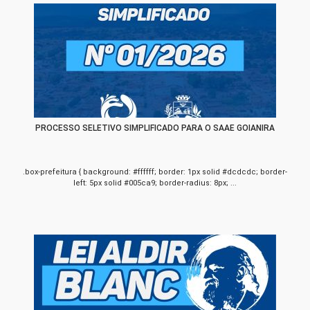
PROCESSO SELETIVO SIMPLIFICADO PARA O SAAE GOIANIRA
.box-prefeitura { background: #ffffff; border: 1px solid #dcdcdc; border-
left: 5px solid #005ca9; border-radius: 8px; ...