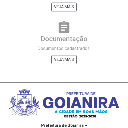
VEJA MAIS
assignment
Documentação
Documentos cadastrados.
VEJA MAIS
Prefeitura de Goianira –