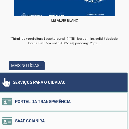
LEI ALDIR BLANC
```html .box-prefeitura { background: #ffffff; border: 1px solid #dcdcdc;
border-left: 5px solid #005ca9; padding: 25px; ...
MAIS NOTÍCIAS...
SERVIÇOS PARA O CIDADÃO
PORTAL DA TRANSPARÊNCIA
SAAE GOIANIRA