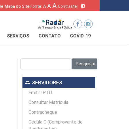
A
A
brightness_6
de
Mapa do Site
Fonte:
A
Contraste:
SERVIÇOS
CONTATO
COVID-19
Pesquisar no site:
Pesquisar
supervisor_account
SERVIDORES
Emitir IPTU
Consultar Matrícula
Contracheque
Cedúla C (Comprovante de
Rendimentos)