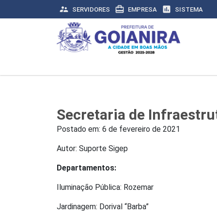
supervisor_account
card_travel
assessment
SERVIDORES
EMPRESA
SISTEMA
Secretaria de Infraestr
Postado em:
6 de fevereiro de 2021
Autor: Suporte Sigep
Departamentos:
Iluminação Pública: Rozemar
Jardinagem: Dorival “Barba”