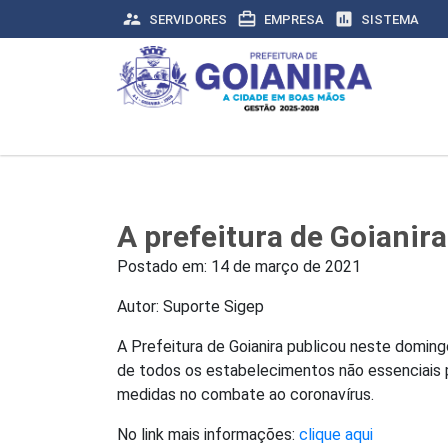
supervisor_account
card_travel
assessment
SERVIDORES
EMPRESA
SISTEMA
A prefeitura de Goianir
Postado em:
14 de março de 2021
Autor: Suporte Sigep
A Prefeitura de Goianira publicou neste domi
de todos os estabelecimentos não essenciais p
medidas no combate ao coronavírus.
No link mais informações:
clique aqui