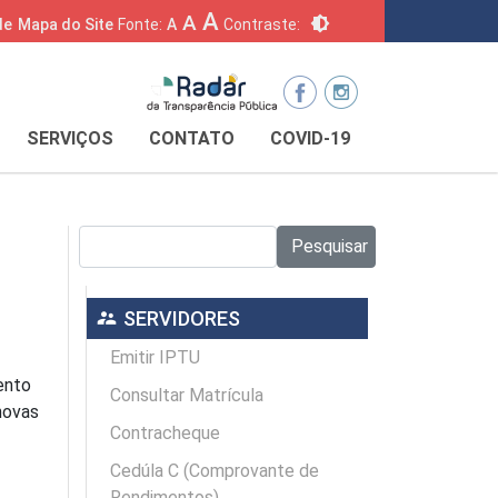
A
A
brightness_6
de
Mapa do Site
Fonte:
A
Contraste:
SERVIÇOS
CONTATO
COVID-19
Pesquisar no site:
Pesquisar
supervisor_account
SERVIDORES
Emitir IPTU
ento
Consultar Matrícula
novas
Contracheque
Cedúla C (Comprovante de
Rendimentos)