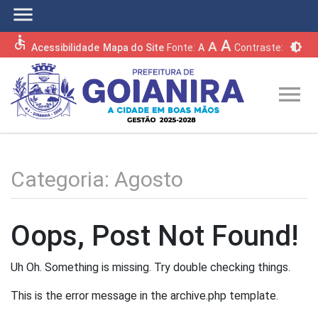
menu
accessible
A
A
brightness_6
Acessibilidade
Mapa do Site
Fonte:
A
Contraste:
menu
Categoria:
Agosto
Oops, Post Not Found!
Uh Oh. Something is missing. Try double checking things.
This is the error message in the archive.php template.