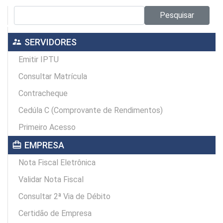
Pesquisar no site:
Pesquisar
supervisor_account
SERVIDORES
Emitir IPTU
Consultar Matrícula
Contracheque
Cedúla C (Comprovante de Rendimentos)
Primeiro Acesso
card_travel
EMPRESA
Nota Fiscal Eletrônica
Validar Nota Fiscal
Consultar 2ª Via de Débito
Certidão de Empresa