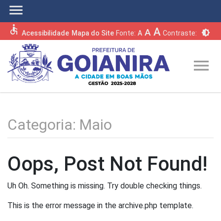
menu
accessible
A
A
brightness_6
Acessibilidade
Mapa do Site
Fonte:
A
Contraste:
menu
Categoria:
Maio
Oops, Post Not Found!
Uh Oh. Something is missing. Try double checking things.
This is the error message in the archive.php template.