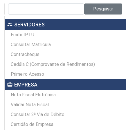
Pesquisar no site:
Pesquisar
supervisor_account
SERVIDORES
Emitir IPTU
Consultar Matrícula
Contracheque
Cedúla C (Comprovante de Rendimentos)
Primeiro Acesso
card_travel
EMPRESA
Nota Fiscal Eletrônica
Validar Nota Fiscal
Consultar 2ª Via de Débito
Certidão de Empresa