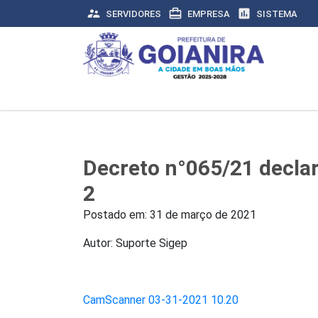
supervisor_account
card_travel
assessment
SERVIDORES
EMPRESA
SISTEMA
Decreto n°065/21 declara
2
Postado em:
31 de março de 2021
Autor: Suporte Sigep
CamScanner 03-31-2021 10.20