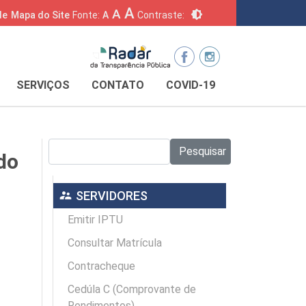
A
A
brightness_6
de
Mapa do Site
Fonte:
A
Contraste:
SERVIÇOS
CONTATO
COVID-19
Pesquisar no site:
Pesquisar
do
supervisor_account
SERVIDORES
Emitir IPTU
Consultar Matrícula
Contracheque
Cedúla C (Comprovante de
Rendimentos)