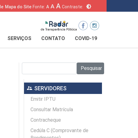
A
A
brightness_6
de
Mapa do Site
Fonte:
A
Contraste:
SERVIÇOS
CONTATO
COVID-19
Pesquisar no site:
Pesquisar
supervisor_account
SERVIDORES
Emitir IPTU
Consultar Matrícula
Contracheque
Cedúla C (Comprovante de
Rendimentos)