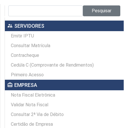
Pesquisar no site:
Pesquisar
supervisor_account
SERVIDORES
Emitir IPTU
Consultar Matrícula
Contracheque
Cedúla C (Comprovante de Rendimentos)
Primeiro Acesso
card_travel
EMPRESA
Nota Fiscal Eletrônica
Validar Nota Fiscal
Consultar 2ª Via de Débito
Certidão de Empresa