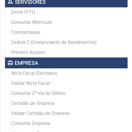
supervisor_account
SERVIDORES
Emitir IPTU
Consultar Matrícula
Contracheque
Cedúla C (Comprovante de Rendimentos)
Primeiro Acesso
card_travel
EMPRESA
Nota Fiscal Eletrônica
Validar Nota Fiscal
Consultar 2ª Via de Débito
Certidão de Empresa
Validar Certidão de Empresa
Consultar Empresa