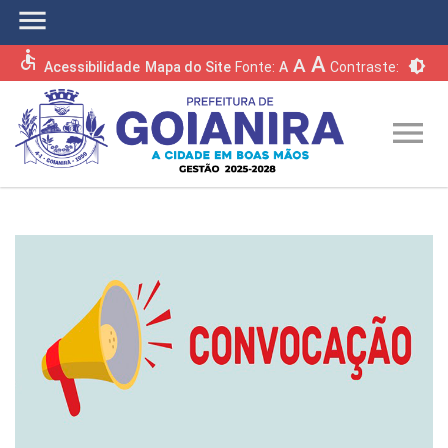
menu
accessible
A
A
brightness_6
Acessibilidade
Mapa do Site
Fonte:
A
Contraste:
menu