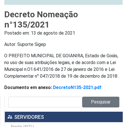
Decreto Nomeação
n°135/2021
Postado em:
13 de agosto de 2021
Autor: Suporte Sigep
O PREFEITO MUNICIPAL DE GOIANIRA, Estado de Goiás,
no uso de suas atribuições legais, e de acordo com a Lei
Municipal n.O1.641/2016 de 27 de janeiro de 2016 e Lei
Complementar n° 047/2018 de 19 de dezembro de 2018 .
Documento em anexo:
DecretoN135-2021.pdf
Pesquisar no site:
Pesquisar
supervisor_account
SERVIDORES
Emitir IPTU