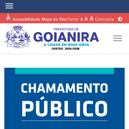
menu
accessible
A
A
brightness_6
Acessibilidade
Mapa do Site
Fonte:
A
Contraste:
menu