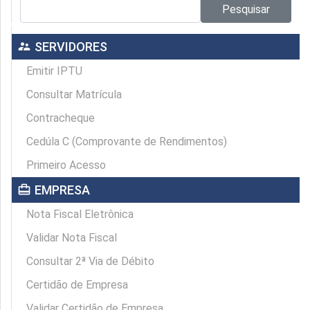
Pesquisar no site:
Pesquisar
supervisor_account
SERVIDORES
Emitir IPTU
Consultar Matrícula
Contracheque
Cedúla C (Comprovante de Rendimentos)
Primeiro Acesso
card_travel
EMPRESA
Nota Fiscal Eletrônica
Validar Nota Fiscal
Consultar 2ª Via de Débito
Certidão de Empresa
Validar Certidão de Empresa