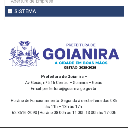
Abertura de Empresa
assessment
SISTEMA
Prefeitura de Goianira –
Av. Goiás, nº 516 Centro – Goianira – Goiás.
Email: prefeitura@goianira.go.gov.br.
Horário de Funcionamento: Segunda à sexta-feira das 08h
às 11h – 13h às 17h.
62 3516-2090 | Horário 08:00h às 11:00h 13:00h às 17:00h