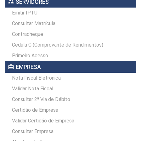
supervisor_account
SERVIDORES
Emitir IPTU
Consultar Matrícula
Contracheque
Cedúla C (Comprovante de Rendimentos)
Primeiro Acesso
card_travel
EMPRESA
Nota Fiscal Eletrônica
Validar Nota Fiscal
Consultar 2ª Via de Débito
Certidão de Empresa
Validar Certidão de Empresa
Consultar Empresa