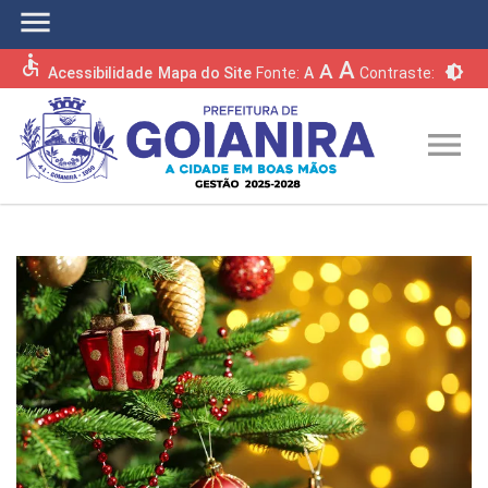
menu
accessible
A
A
brightness_6
Acessibilidade
Mapa do Site
Fonte:
A
Contraste:
menu