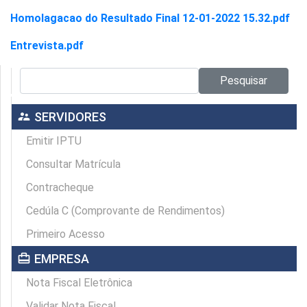
Homolagacao do Resultado Final 12-01-2022 15.32.pdf
Entrevista.pdf
Pesquisar no site:
Pesquisar
supervisor_account
SERVIDORES
Emitir IPTU
Consultar Matrícula
Contracheque
Cedúla C (Comprovante de Rendimentos)
Primeiro Acesso
card_travel
EMPRESA
Nota Fiscal Eletrônica
Validar Nota Fiscal