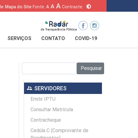
A
A
brightness_6
de
Mapa do Site
Fonte:
A
Contraste:
SERVIÇOS
CONTATO
COVID-19
Pesquisar no site:
Pesquisar
supervisor_account
SERVIDORES
Emitir IPTU
Consultar Matrícula
Contracheque
Cedúla C (Comprovante de
Rendimentos)