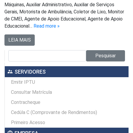
Máquinas, Auxiliar Administrativo, Auxiliar de Serviços
Gerais, Motorista de Ambulância, Coletor de Lixo, Monitor
de CMEI, Agente de Apoio Educacional, Agente de Apoio
Educacional…
Read more »
LEIA MAIS
Pesquisar no site:
Pesquisar
supervisor_account
SERVIDORES
Emitir IPTU
Consultar Matrícula
Contracheque
Cedúla C (Comprovante de Rendimentos)
Primeiro Acesso
card_travel