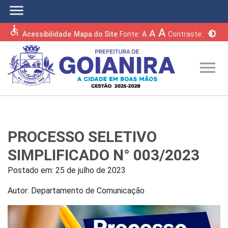
menu
accessible
A
A
brightness_6
Acessibilidade
Mapa do Site
Fonte:
A
Contraste:
menu
PROCESSO SELETIVO
SIMPLIFICADO N° 003/2023
Postado em:
25 de julho de 2023
Autor: Departamento de Comunicação