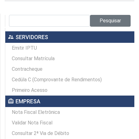
Pesquisar no site:
Pesquisar
supervisor_account
SERVIDORES
Emitir IPTU
Consultar Matrícula
Contracheque
Cedúla C (Comprovante de Rendimentos)
Primeiro Acesso
card_travel
EMPRESA
Nota Fiscal Eletrônica
Validar Nota Fiscal
Consultar 2ª Via de Débito