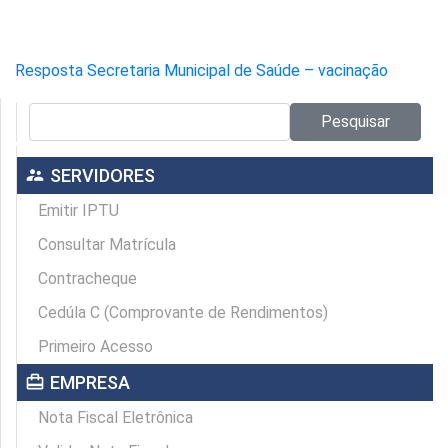
Resposta Secretaria Municipal de Saúde – vacinação
Pesquisar no site:
Pesquisar
supervisor_account
SERVIDORES
Emitir IPTU
Consultar Matrícula
Contracheque
Cedúla C (Comprovante de Rendimentos)
Primeiro Acesso
card_travel
EMPRESA
Nota Fiscal Eletrônica