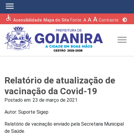
menu
accessible
A
A
brightness_6
Acessibilidade
Mapa do Site
Fonte:
A
Contraste:
menu
Relatório de atualização de
vacinação da Covid-19
Postado em:
23 de março de 2021
Autor: Suporte Sigep
Relatório de vacinação enviado pela Secretaria Municipal
de Saúde.