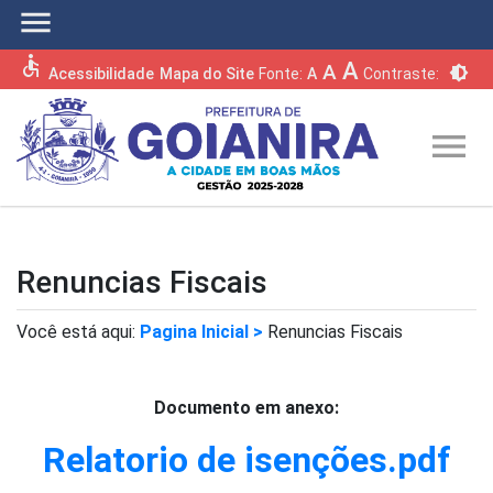
menu
accessible
A
A
brightness_6
Acessibilidade
Mapa do Site
Fonte:
A
Contraste:
menu
Renuncias Fiscais
Você está aqui:
Pagina Inicial >
Renuncias Fiscais
Documento em anexo:
Relatorio de isenções.pdf