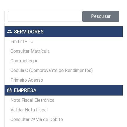
Pesquisar no site:
Pesquisar
supervisor_account
SERVIDORES
Emitir IPTU
Consultar Matrícula
Contracheque
Cedúla C (Comprovante de Rendimentos)
Primeiro Acesso
card_travel
EMPRESA
Nota Fiscal Eletrônica
Validar Nota Fiscal
Consultar 2ª Via de Débito