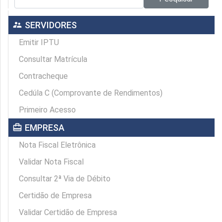
supervisor_account
SERVIDORES
Emitir IPTU
Consultar Matrícula
Contracheque
Cedúla C (Comprovante de Rendimentos)
Primeiro Acesso
card_travel
EMPRESA
Nota Fiscal Eletrônica
Validar Nota Fiscal
Consultar 2ª Via de Débito
Certidão de Empresa
Validar Certidão de Empresa