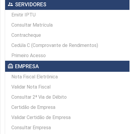
supervisor_account
SERVIDORES
Emitir IPTU
Consultar Matrícula
Contracheque
Cedúla C (Comprovante de Rendimentos)
Primeiro Acesso
card_travel
EMPRESA
Nota Fiscal Eletrônica
Validar Nota Fiscal
Consultar 2ª Via de Débito
Certidão de Empresa
Validar Certidão de Empresa
Consultar Empresa