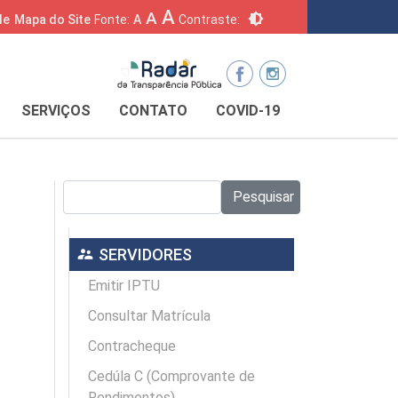
A
A
brightness_6
de
Mapa do Site
Fonte:
A
Contraste:
SERVIÇOS
CONTATO
COVID-19
Pesquisar no site:
Pesquisar
supervisor_account
SERVIDORES
Emitir IPTU
Consultar Matrícula
Contracheque
Cedúla C (Comprovante de
Rendimentos)