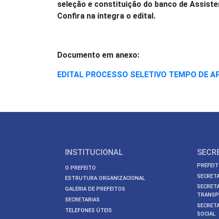
seleção e constituição do banco de Assist
Confira na íntegra o edital.
Documento em anexo:
EDITAL PROCESSO SELETIVO TEMPO DE A
INSTITUCIONAL
SECR
PREFEIT
O PREFEITO
SECRETA
ESTRUTURA ORGANIZACIONAL
SECRETA
GALERIA DE PREFEITOS
TRANSP
SECRETARIAS
SECRETA
TELEFONES ÚTEIS
SOCIAL