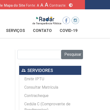
A
A
brightness_6
de
Mapa do Site
Fonte:
A
Contraste:
SERVIÇOS
CONTATO
COVID-19
Pesquisar no site:
Pesquisar
supervisor_account
SERVIDORES
Emitir IPTU
Consultar Matrícula
Contracheque
Cedúla C (Comprovante de
Rendimentos)