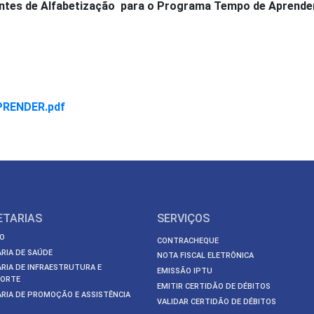
entes de Alfabetização para o Programa Tempo de Aprender
PRENDER.pdf
ETARIAS
SERVIÇOS
O
CONTRACHEQUE
RIA DE SAÚDE
NOTA FISCAL ELETRÔNICA
RIA DE INFRAESTRUTURA E
EMISSÃO IPTU
ORTE
EMITIR CERTIDÃO DE DÉBITOS
RIA DE PROMOÇÃO E ASSISTÊNCIA
VALIDAR CERTIDÃO DE DÉBITOS