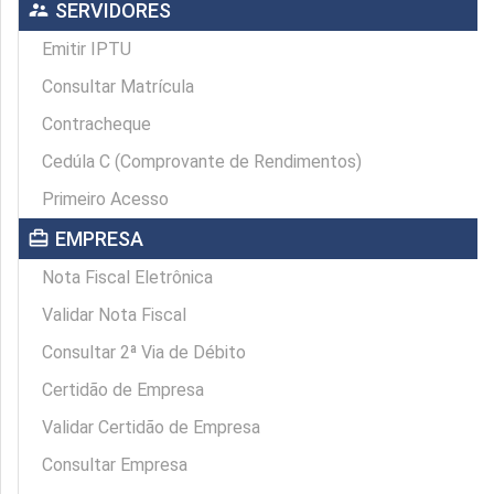
supervisor_account
SERVIDORES
Emitir IPTU
Consultar Matrícula
Contracheque
Cedúla C (Comprovante de Rendimentos)
Primeiro Acesso
card_travel
EMPRESA
Nota Fiscal Eletrônica
Validar Nota Fiscal
Consultar 2ª Via de Débito
Certidão de Empresa
Validar Certidão de Empresa
Consultar Empresa