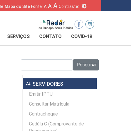
A
A
brightness_6
de
Mapa do Site
Fonte:
A
Contraste:
SERVIÇOS
CONTATO
COVID-19
Pesquisar no site:
Pesquisar
supervisor_account
SERVIDORES
Emitir IPTU
Consultar Matrícula
Contracheque
Cedúla C (Comprovante de
Rendimentos)