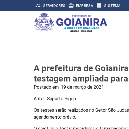
supervisor_account
card_travel
assessment
SERVIDORES
EMPRESA
SISTEMA
A prefeitura de Goianira
testagem ampliada para 
Postado em:
19 de março de 2021
Autor: Suporte Sigep
Os testes serão realizados no Setor São Judas 
agendamento prévio.
O objetivo é testar moradores e trabalhadores 