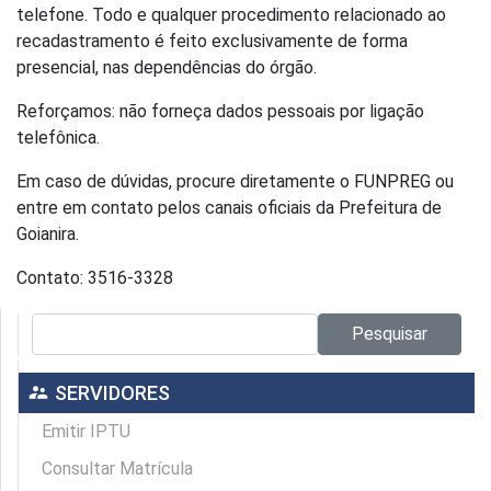
telefone. Todo e qualquer procedimento relacionado ao
recadastramento é feito exclusivamente de forma
presencial, nas dependências do órgão.
Reforçamos: não forneça dados pessoais por ligação
telefônica.
Em caso de dúvidas, procure diretamente o FUNPREG ou
entre em contato pelos canais oficiais da Prefeitura de
Goianira.
Contato: 3516-3328
Pesquisar no site:
Pesquisar
supervisor_account
SERVIDORES
Emitir IPTU
Consultar Matrícula