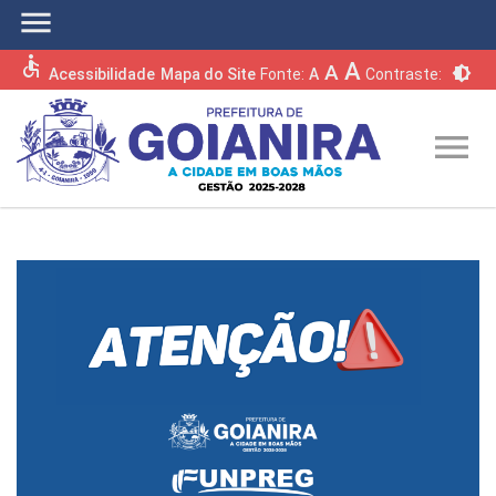
menu
accessible
A
A
brightness_6
Acessibilidade
Mapa do Site
Fonte:
A
Contraste:
menu