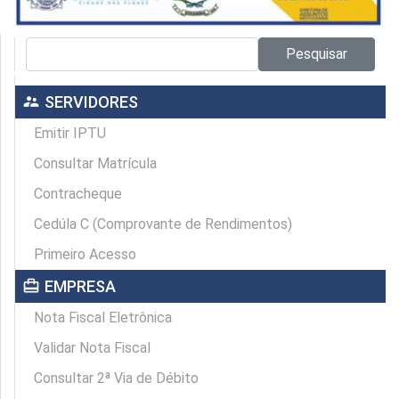
Pesquisar no site:
Pesquisar
supervisor_account
SERVIDORES
Emitir IPTU
Consultar Matrícula
Contracheque
Cedúla C (Comprovante de Rendimentos)
Primeiro Acesso
card_travel
EMPRESA
Nota Fiscal Eletrônica
Validar Nota Fiscal
Consultar 2ª Via de Débito