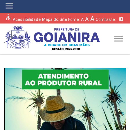
menu
accessible
A
A
brightness_6
Acessibilidade
Mapa do Site
Fonte:
A
Contraste:
menu