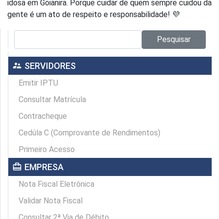
idosa em Goianira. Porque cuidar de quem sempre cuidou da
gente é um ato de respeito e responsabilidade! 💜
Pesquisar no site:
Pesquisar
supervisor_account
SERVIDORES
Emitir IPTU
Consultar Matrícula
Contracheque
Cedúla C (Comprovante de Rendimentos)
Primeiro Acesso
card_travel
EMPRESA
Nota Fiscal Eletrônica
Validar Nota Fiscal
Consultar 2ª Via de Débito