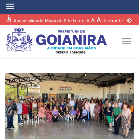
menu
accessible
A
A
brightness_6
Acessibilidade
Mapa do Site
Fonte:
A
Contraste:
menu