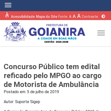
menu
accessible
A
A
brightness_6
Acessibilidade
Mapa do Site
Fonte:
A
Contraste:
menu
Concurso Público tem edital
reficado pelo MPGO ao cargo
de Motorista de Ambulância
Postado em:
5 de julho de 2019
Autor: Suporte Sigep