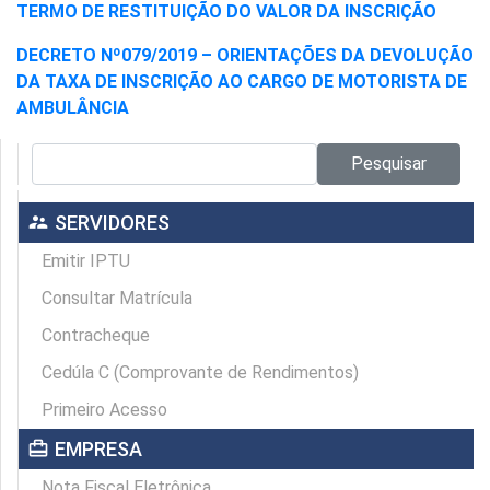
TERMO DE RESTITUIÇÃO DO VALOR DA INSCRIÇÃO
DECRETO Nº079/2019 – ORIENTAÇÕES DA DEVOLUÇÃO
DA TAXA DE INSCRIÇÃO AO CARGO DE MOTORISTA DE
AMBULÂNCIA
Pesquisar no site:
Pesquisar
supervisor_account
SERVIDORES
Emitir IPTU
Consultar Matrícula
Contracheque
Cedúla C (Comprovante de Rendimentos)
Primeiro Acesso
card_travel
EMPRESA
Nota Fiscal Eletrônica