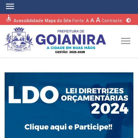
menu
accessible
A
A
brightness_6
Acessibilidade
Mapa do Site
Fonte:
A
Contraste:
menu