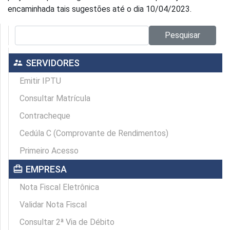
encaminhada tais sugestões até o dia 10/04/2023.
Pesquisar no site:
Pesquisar
supervisor_account
SERVIDORES
Emitir IPTU
Consultar Matrícula
Contracheque
Cedúla C (Comprovante de Rendimentos)
Primeiro Acesso
card_travel
EMPRESA
Nota Fiscal Eletrônica
Validar Nota Fiscal
Consultar 2ª Via de Débito