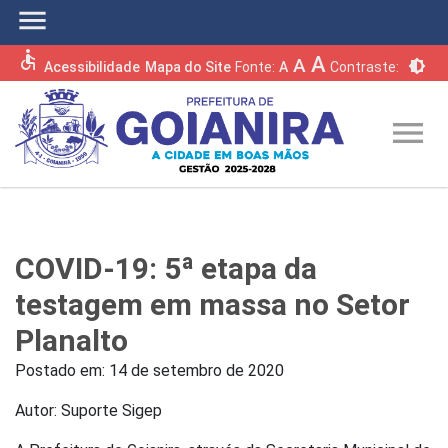
menu
accessible
A
A
brightness_6
Acessibilidade
Mapa do Site
Fonte:
A
Contraste:
menu
COVID-19: 5ª etapa da
testagem em massa no Setor
Planalto
Postado em:
14 de setembro de 2020
Autor: Suporte Sigep