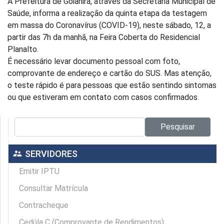
A Prefeitura de Goianira, através da Secretaria Municipal de
Saúde, informa a realização da quinta etapa da testagem
em massa do Coronavírus (COVID-19), neste sábado, 12, a
partir das 7h da manhã, na Feira Coberta do Residencial
Planalto.
É necessário levar documento pessoal com foto,
comprovante de endereço e cartão do SUS. Mas atenção,
o teste rápido é para pessoas que estão sentindo sintomas
ou que estiveram em contato com casos confirmados.
Pesquisar no site:
Pesquisar
supervisor_account
SERVIDORES
Emitir IPTU
Consultar Matrícula
Contracheque
Cedúla C (Comprovante de Rendimentos)