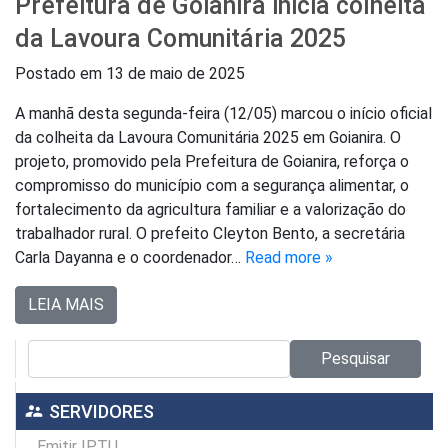
Prefeitura de Goianira inicia colheita
da Lavoura Comunitária 2025
Postado em
13 de maio de 2025
A manhã desta segunda-feira (12/05) marcou o início oficial
da colheita da Lavoura Comunitária 2025 em Goianira. O
projeto, promovido pela Prefeitura de Goianira, reforça o
compromisso do município com a segurança alimentar, o
fortalecimento da agricultura familiar e a valorização do
trabalhador rural. O prefeito Cleyton Bento, a secretária
Carla Dayanna e o coordenador…
Read more »
LEIA MAIS
Pesquisar no site:
Pesquisar
supervisor_account
SERVIDORES
Emitir IPTU