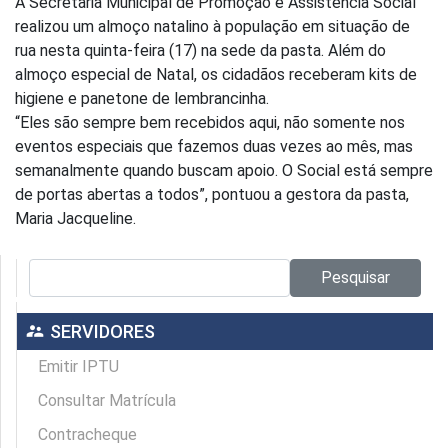
A Secretaria Municipal de Promoção e Assistência Social
realizou um almoço natalino à população em situação de
rua nesta quinta-feira (17) na sede da pasta. Além do
almoço especial de Natal, os cidadãos receberam kits de
higiene e panetone de lembrancinha.
“Eles são sempre bem recebidos aqui, não somente nos
eventos especiais que fazemos duas vezes ao mês, mas
semanalmente quando buscam apoio. O Social está sempre
de portas abertas a todos”, pontuou a gestora da pasta,
Maria Jacqueline.
Pesquisar no site:
Pesquisar
supervisor_account
SERVIDORES
Emitir IPTU
Consultar Matrícula
Contracheque