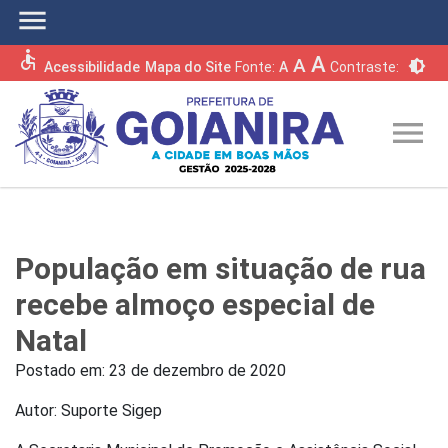
menu
accessible
A
A
brightness_6
Acessibilidade
Mapa do Site
Fonte:
A
Contraste:
menu
População em situação de rua
recebe almoço especial de
Natal
Postado em:
23 de dezembro de 2020
Autor: Suporte Sigep