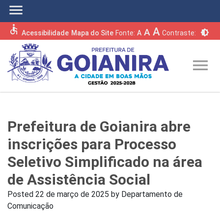
menu
accessible
A
A
brightness_6
Acessibilidade
Mapa do Site
Fonte:
A
Contraste:
menu
Prefeitura de Goianira abre
inscrições para Processo
Seletivo Simplificado na área
de Assistência Social
Posted
22 de março de 2025
by
Departamento de
Comunicação