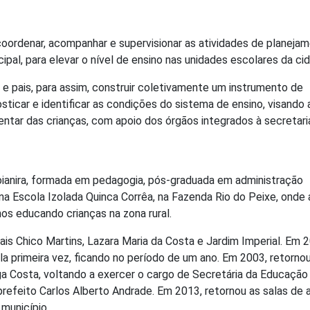
oordenar, acompanhar e supervisionar as atividades de planeja
pal, para elevar o nível de ensino nas unidades escolares da ci
 pais, para assim, construir coletivamente um instrumento de
sticar e identificar as condições do sistema de ensino, visando 
entar das crianças, com apoio dos órgãos integrados à secretari
Goianira, formada em pedagogia, pós-graduada em administração
na Escola Izolada Quinca Corrêa, na Fazenda Rio do Peixe, onde
nos educando crianças na zona rural.
is Chico Martins, Lazara Maria da Costa e Jardim Imperial. Em 
a primeira vez, ficando no período de um ano. Em 2003, retorno
ga Costa, voltando a exercer o cargo de Secretária da Educação
refeito Carlos Alberto Andrade. Em 2013, retornou as salas de a
município.