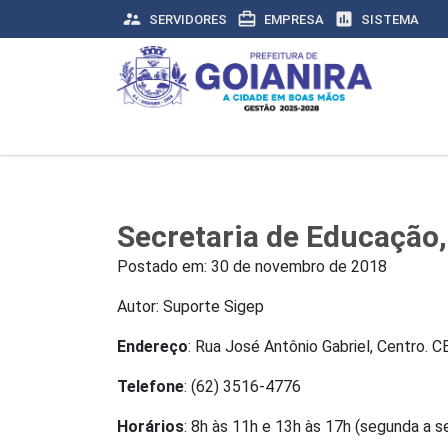
supervisor_account
card_travel
assessment
SERVIDORES
EMPRESA
SISTEMA
Secretaria de Educação,
Postado em:
30 de novembro de 2018
Autor: Suporte Sigep
Endereço
: Rua José Antônio Gabriel, Centro. 
Telefone
: (62) 3516-4776
Horários
: 8h às 11h e 13h às 17h (segunda a s