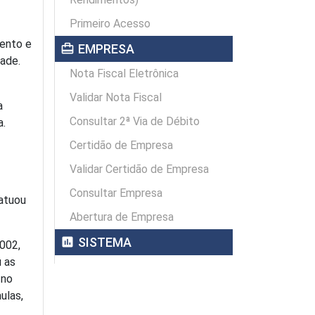
Primeiro Acesso
mento e
card_travel
EMPRESA
dade.
Nota Fiscal Eletrônica
Validar Nota Fiscal
a
Consultar 2ª Via de Débito
a.
Certidão de Empresa
Validar Certidão de Empresa
Consultar Empresa
 atuou
Abertura de Empresa
assessment
SISTEMA
2002,
u as
 no
ulas,