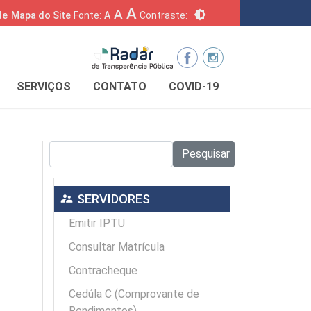
A
A
brightness_6
de
Mapa do Site
Fonte:
A
Contraste:
SERVIÇOS
CONTATO
COVID-19
Pesquisar no site:
Pesquisar
supervisor_account
SERVIDORES
Emitir IPTU
Consultar Matrícula
Contracheque
Cedúla C (Comprovante de
Rendimentos)