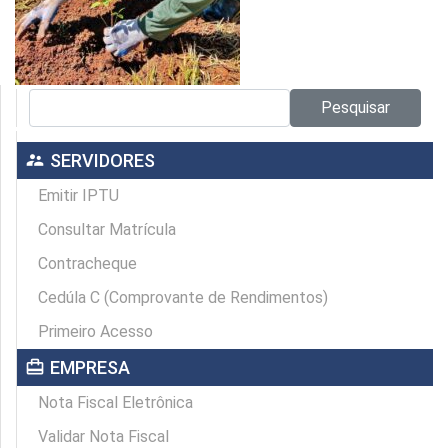
Pesquisar no site:
Pesquisar
supervisor_account
SERVIDORES
Emitir IPTU
Consultar Matrícula
Contracheque
Cedúla C (Comprovante de Rendimentos)
Primeiro Acesso
card_travel
EMPRESA
Nota Fiscal Eletrônica
Validar Nota Fiscal