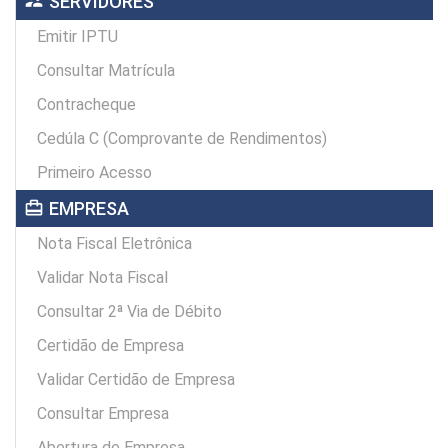
supervisor_account
SERVIDORES
Emitir IPTU
Consultar Matrícula
Contracheque
Cedúla C (Comprovante de Rendimentos)
Primeiro Acesso
card_travel
EMPRESA
Nota Fiscal Eletrônica
Validar Nota Fiscal
Consultar 2ª Via de Débito
Certidão de Empresa
Validar Certidão de Empresa
Consultar Empresa
Abertura de Empresa