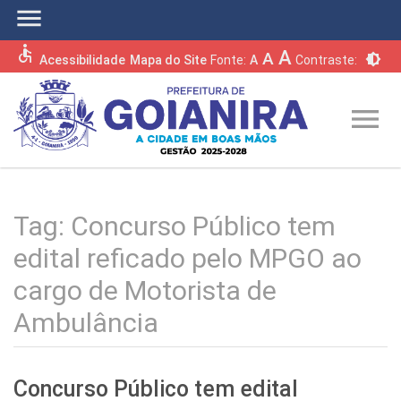
menu
accessible
A
A
brightness_6
Acessibilidade
Mapa do Site
Fonte:
A
Contraste:
menu
Tag:
Concurso Público tem
edital reficado pelo MPGO ao
cargo de Motorista de
Ambulância
Concurso Público tem edital