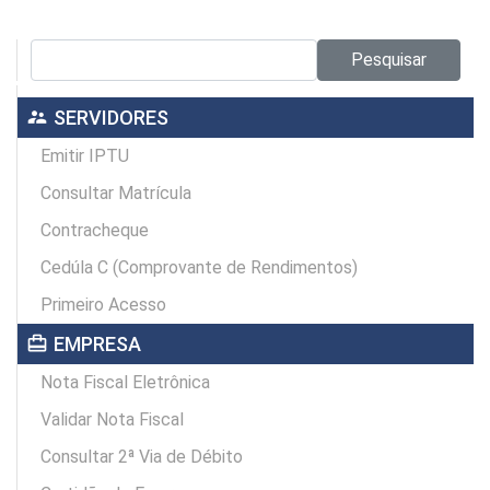
Pesquisar no site:
Pesquisar
supervisor_account
SERVIDORES
Emitir IPTU
Consultar Matrícula
Contracheque
Cedúla C (Comprovante de Rendimentos)
Primeiro Acesso
card_travel
EMPRESA
Nota Fiscal Eletrônica
Validar Nota Fiscal
Consultar 2ª Via de Débito