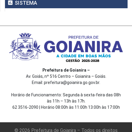
assessment
SISTEMA
Prefeitura de Goianira –
Av. Goiás, nº 516 Centro – Goianira – Goiás.
Email: prefeitura@goianira.go.gov.br.
Horário de Funcionamento: Segunda à sexta-feira das 08h
às 11h – 13h às 17h.
62 3516-2090 | Horário 08:00h às 11:00h 13:00h às 17:00h
© 2026 Prefeitura de Goianira – Todos os direitos